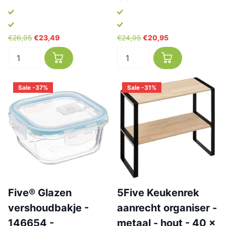
€26,95
€23,49
€24,95
€20,95
Sale -37%
Sale -31%
Five® Glazen
5Five Keukenrek
vershoudbakje -
aanrecht organiser -
146654 -
metaal - hout - 40 x