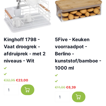
Kinghoff 1798 -
5Five - Keuken
Vaat droogrek -
voorraadpot -
afdruiprek - met 2
Berlino -
niveaus - Wit
kunststof/bamboe -
1000 ml
€32,95
€23,00
€11,00
€6,39