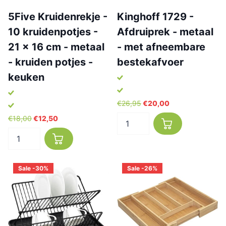
5Five Kruidenrekje -
Kinghoff 1729 -
10 kruidenpotjes -
Afdruiprek - metaal
21 x 16 cm - metaal
- met afneembare
- kruiden potjes -
bestekafvoer
keuken
€26,95
€20,00
€18,00
€12,50
Sale -30%
Sale -26%