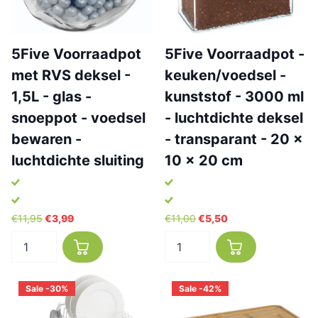
5Five Voorraadpot
5Five Voorraadpot -
met RVS deksel -
keuken/voedsel -
1,5L - glas -
kunststof - 3000 ml
snoeppot - voedsel
- luchtdichte deksel
bewaren -
- transparant - 20 x
luchtdichte sluiting
10 x 20 cm
€11,95
€3,99
€11,00
€5,50
Sale -30%
Sale -42%