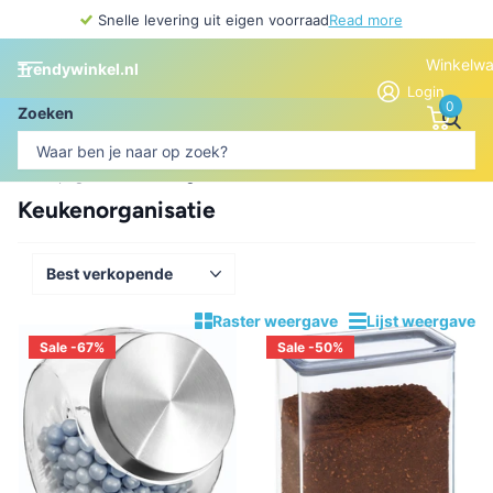
Snelle levering uit eigen voorraad
Read more
Winkelw
Trendywinkel.nl
Login
0
Zoeken
Homepage
Keukenorganisatie
Keukenorganisatie
Raster weergave
Lijst weergave
Sale -67%
Sale -50%