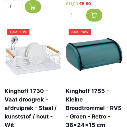
€11,00
€5,50
Sale -13%
Sale -16%
Kinghoff 1730 -
Kinghoff 1755 -
Vaat droogrek -
Kleine
afdruiprek - Staal /
Broodtrommel - RVS
kunststof / hout -
- Groen - Retro -
Wit
36x24x15 cm