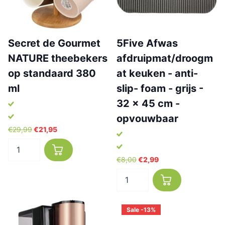
Secret de Gourmet
5Five Afwas
NATURE theebekers
afdruipmat/droogm
op standaard 380
at keuken - anti-
ml
slip- foam - grijs -
32 x 45 cm -
opvouwbaar
€29,99
€21,95
€8,00
€2,99
Sale -13%