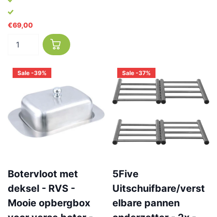
€69,00
Sale -39%
Sale -37%
Botervloot met
5Five
deksel - RVS -
Uitschuifbare/verst
Mooie opbergbox
elbare pannen