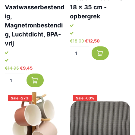
Vaatwasserbestend
18 x 35 cm -
ig,
opbergrek
Magnetronbestendi
g, Luchtdicht, BPA-
€18,00
€12,50
vrij
€14,95
€9,45
Sale -27%
Sale -63%