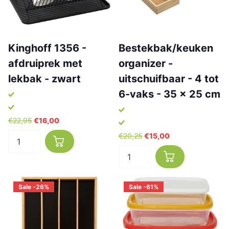
Kinghoff 1356 -
Bestekbak/keuken
afdruiprek met
organizer -
lekbak - zwart
uitschuifbaar - 4 tot
6-vaks - 35 x 25 cm
€22,95
€16,00
€20,25
€15,00
Sale -26%
Sale -61%