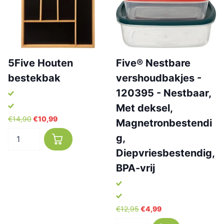
5Five Houten
Five® Nestbare
bestekbak
vershoudbakjes -
120395 - Nestbaar,
Met deksel,
€14,90
€10,99
Magnetronbestendi
g,
Diepvriesbestendig,
BPA-vrij
€12,95
€4,99