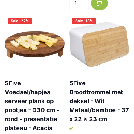
Sale -22%
Sale -13%
5Five
5Five -
Voedsel/hapjes
Broodtrommel met
serveer plank op
deksel - Wit
pootjes - D30 cm -
Metaal/bamboe - 37
rond - presentatie
x 22 x 23 cm
plateau - Acacia