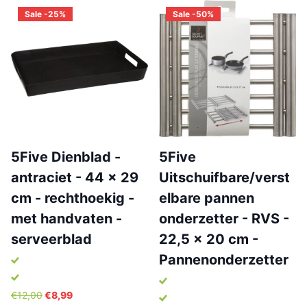
Sale -25%
Sale -50%
5Five Dienblad -
5Five
antraciet - 44 x 29
Uitschuifbare/verst
cm - rechthoekig -
elbare pannen
met handvaten -
onderzetter - RVS -
serveerblad
22,5 x 20 cm -
Pannenonderzetter
€12,00
€8,99