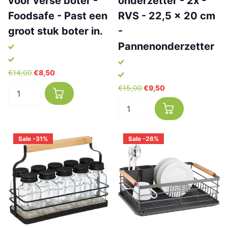
voor verse boter -
onderzetter - 2x -
Foodsafe - Past een
RVS - 22,5 x 20 cm
groot stuk boter in.
-
Pannenonderzetter
€14,00
€8,50
€15,00
€9,50
Sale -31%
Sale -26%