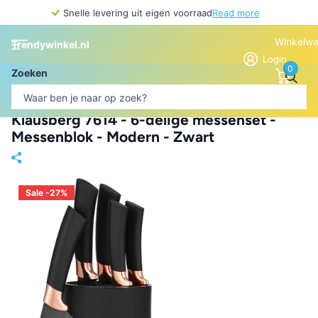
Snelle levering uit eigen voorraad
Read more
Winkelw
Trendywinkel.nl
Login
0
Zoeken
Klausberg 7614 - 6-delige messenset -
Messenblok - Modern - Zwart
Sale -27%